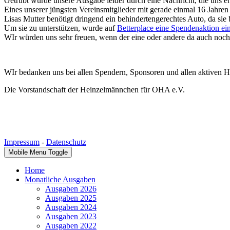
Getrübt wurde unsere Ausgabe leider durch eine Nachricht, die uns er
Eines unserer jüngsten Vereinsmitglieder mit gerade einmal 16 Jahre
Lisas Mutter benötigt dringend ein behindertengerechtes Auto, da si
Um sie zu unterstützen, wurde auf
Betterplace eine Spendenaktion ein
WIr würden uns sehr freuen, wenn der eine oder andere da auch noch
WIr bedanken uns bei allen Spendern, Sponsoren und allen aktiven H
Die Vorstandschaft der Heinzelmännchen für OHA e.V.
Impressum
-
Datenschutz
Mobile Menu Toggle
Home
Monatliche Ausgaben
Ausgaben 2026
Ausgaben 2025
Ausgaben 2024
Ausgaben 2023
Ausgaben 2022