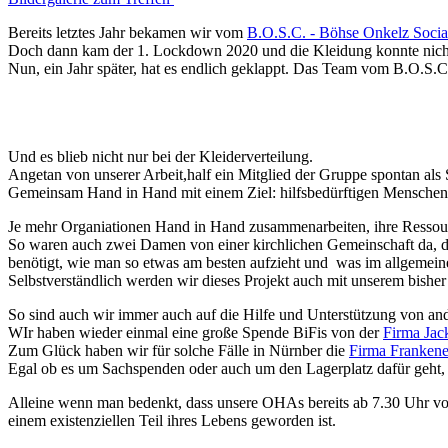
Bereits letztes Jahr bekamen wir vom
B.O.S.C. - Böhse Onkelz Socia
Doch dann kam der 1. Lockdown 2020 und die Kleidung konnte nicht 
Nun, ein Jahr später, hat es endlich geklappt. Das Team vom B.O.S.C
Und es blieb nicht nur bei der Kleiderverteilung.
Angetan von unserer Arbeit,half ein Mitglied der Gruppe spontan al
Gemeinsam Hand in Hand mit einem Ziel: hilfsbedürftigen Menschen 
Je mehr Organiationen Hand in Hand zusammenarbeiten, ihre Resso
So waren auch zwei Damen von einer kirchlichen Gemeinschaft da, die
benötigt, wie man so etwas am besten aufzieht und was im allgemeine
Selbstverständlich werden wir dieses Projekt auch mit unserem bish
So sind auch wir immer auch auf die Hilfe und Unterstützung von an
WIr haben wieder einmal eine große Spende BiFis von der
Firma Jac
Zum Glück haben wir für solche Fälle in Nürnber die
Firma Frankene
Egal ob es um Sachspenden oder auch um den Lagerplatz dafür geht, o
Alleine wenn man bedenkt, dass unsere OHAs bereits ab 7.30 Uhr vor 
einem existenziellen Teil ihres Lebens geworden ist.