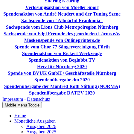
Sharing is caring
Verlosungsaktion von Moeller Sport
Spendenaktion von André Neudert und der Tuning Szene
Sachspende von "Allmächd Frankonia"
Sachspende vom Lions Club Metropolregion Nürnberg
Sachspende von Fdgl Freunde des geordneten Lärms e.V.
Maskenspende von Onlineprinters.de
Spende vom Chor 77 Sängervereinigung Fürth
Spendenaktion von Rickert Werkzeuge
Spendenaktion von Beglubbt.TV
Herz für Nürnberg 2020
Spende von BVUK GmbH / Geschäftsstelle Nürnberg
Spendenübergabe dm 2020
Spendenübergabe der Manfred Roth Stiftung (NORMA)
Spendenübergabe DATEV 2020
Impressum
-
Datenschutz
Mobile Menu Toggle
Home
Monatliche Ausgaben
Ausgaben 2026
Ausgaben 2025