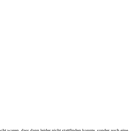
cht waren, dass dann leider nicht stattfinden konnte, sonder auch eine